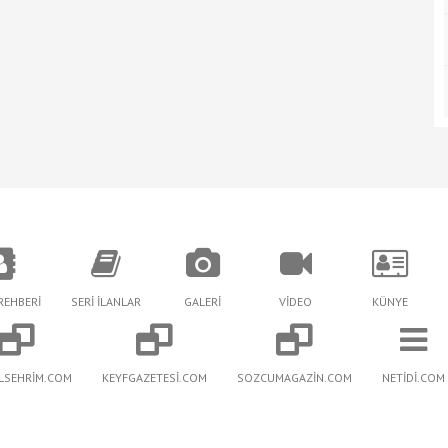
REHBERİ
SERİ İLANLAR
GALERİ
VİDEO
KÜNYE
LSEHRİM.COM
KEYFGAZETESİ.COM
SOZCUMAGAZİN.COM
NETİDİ.COM