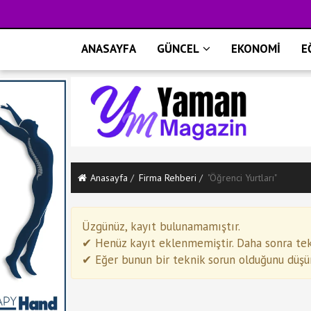
ANASAYFA
GÜNCEL
EKONOMİ
E
Anasayfa
Firma Rehberi
"Öğrenci Yurtları"
Üzgünüz, kayıt bulunamamıştır.
✔ Henüz kayıt eklenmemiştir. Daha sonra tekr
✔ Eğer bunun bir teknik sorun olduğunu düşünü