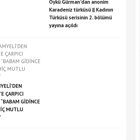
Öykü Gürman'dan anonim
Karadeniz türküsü || Kadının
Türküsü serisinin 2. bölümü
yayına açıldı
YELİ’DEN
E ÇARPICI
: “BABAM GİDİNCE
HİÇ MUTLU
”