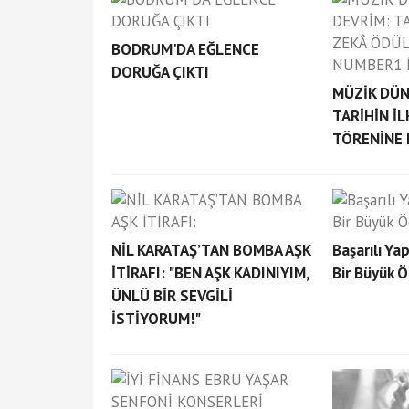
BODRUM'DA EĞLENCE
DORUĞA ÇIKTI
MÜZİK DÜN
TARİHİN İL
TÖRENİNE 
NİL KARATAŞ’TAN BOMBA AŞK
Başarılı Ya
İTİRAFI: "BEN AŞK KADINIYIM,
Bir Büyük 
ÜNLÜ BİR SEVGİLİ
İSTİYORUM!"