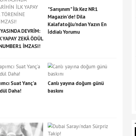
"Sarışınım" İlk Kez NR1
Magazin'de! Dila
Kalafatoğlu'ndan Yazın En
YASINDA DEVRİM:
İddialı Yorumu
K YAPAY ZEKÂ ÖDÜL
NUMBER1 İMZASI!
pımcı Suat Yanç’a
Canlı yayına doğum günü
Ödül Daha!
baskını