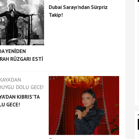
Dubai Sarayı’ndan Sürpriz
Takip!
DA YENİDEN
RAH RÜZGARI ESTİ
YA’DAN KIBRIS’TA
U GECE!