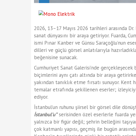
2026, 13–17 Mayıs 2026 tarihleri arasında Dr
sanat dünyasını bir araya getiriyor. Fuarda, Cu
ismi Pınar Kanber ve Günsu Saraçoğlu’nun eserl
dilleri ve güçlü görsel anlatılarıyla hazırladıkla
beğenisine sunacak.
Cumhuriyet Sanat Galerisi’nde gerçekleşecek b
biçimlerini aynı çatı altında bir araya getirir
yakından tanıklık etme fırsatı sunuyor. Kent haf
temalar etrafında şekillenen eserler; izleyiciy
ediyor.
İstanbul’un ruhunu şiirsel bir görsel dile dönü
İstanbul’u”
serisinden özel eserlerle fuarda ye
yalnızca bir figür değil; şehrin belleğini taşıya
çok katmanlı yapısı, geçmiş ile bugün arasınd