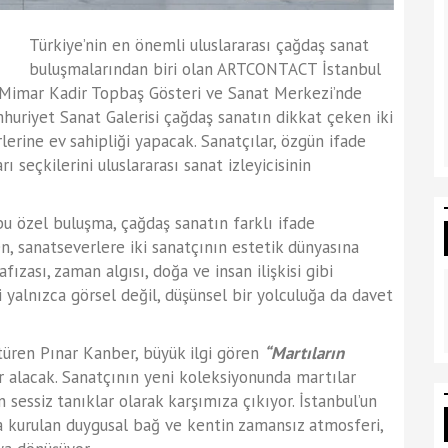
Türkiye’nin en önemli uluslararası çağdaş sanat
buluşmalarından biri olan ARTCONTACT İstanbul
. Mimar Kadir Topbaş Gösteri ve Sanat Merkezi’nde
mhuriyet Sanat Galerisi çağdaş sanatın dikkat çeken iki
erine ev sahipliği yapacak. Sanatçılar, özgün ifade
rı seçkilerini uluslararası sanat izleyicisinin
u özel buluşma, çağdaş sanatın farklı ifade
ken, sanatseverlere iki sanatçının estetik dünyasına
ızası, zaman algısı, doğa ve insan ilişkisi gibi
i yalnızca görsel değil, düşünsel bir yolculuğa da davet
ştüren Pınar Kanber, büyük ilgi gören
“Martıların
r alacak. Sanatçının yeni koleksiyonunda martılar
n sessiz tanıklar olarak karşımıza çıkıyor. İstanbul’un
a kurulan duygusal bağ ve kentin zamansız atmosferi,