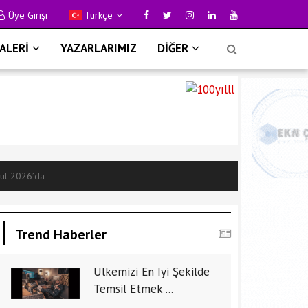
Üye Girişi
Türkçe
ALERİ
YAZARLARIMIZ
DİĞER
bul 2026’da
Trend Haberler
Ülkemizi En İyi Şekilde
Temsil Etmek ...