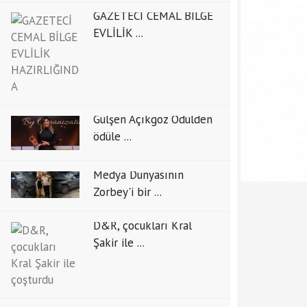
GAZETECİ CEMAL BİLGE
EVLİLİK ...
Gülşen Açıkgöz Ödülden
ödüle ...
Medya Dünyasının
Zorbey'i bir ...
D&R, çocukları Kral
Şakir ile ...