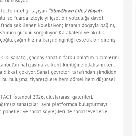
ya dönüşüyor.
festo niteliği taşıyan
“SlowDown Life / Hayatı
 ise fuarda izleyiciyi içsel bir yolculuğa davet
fında şekillenen koleksiyon; insanın doğayla bağını,
ştürücü gücünü sorguluyor. Karakalem ve akrilik
çoğlu, çağın hızına karşı dinginliği estetik bir direniş
 iki sanatçı, çağdaş sanatın farklı anlatım biçimlerini
stanbul’un hafızasına ve kent kimliğine odaklanırken,
a dikkat çekiyor. Sanat çevreleri tarafından şimdiden
n bu buluşma, ziyaretçilere hem görsel hem düşünsel
CT İstanbul 2026, uluslararası galerileri,
bağımsız sanatçıları aynı platformda buluşturmayı
r, paneller ve sanat söyleşileri de sanatseverlerle