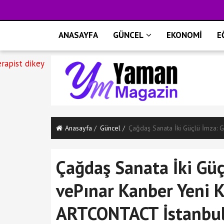
ANASAYFA
GÜNCEL
EKONOMİ
E
Anasayfa
Güncel
Çağdaş Sanata İki Güçlü İmza: 
Çağdaş Sanata İki Gü
vePınar Kanber Yeni K
ARTCONTACT İstanbul