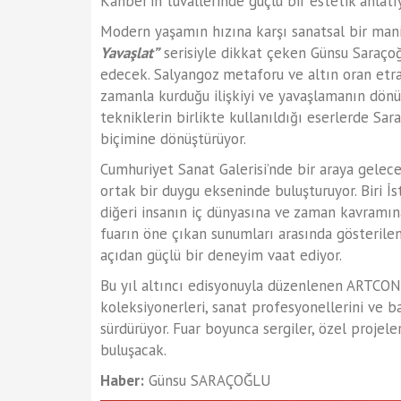
Kanber’in tuvallerinde güçlü bir estetik anlatı
Modern yaşamın hızına karşı sanatsal bir mani
Yavaşlat”
serisiyle dikkat çeken Günsu Saraçoğlu
edecek. Salyangoz metaforu ve altın oran etra
zamanla kurduğu ilişkiyi ve yavaşlamanın dönü
tekniklerin birlikte kullanıldığı eserlerde Sara
biçimine dönüştürüyor.
Cumhuriyet Sanat Galerisi’nde bir araya gelecek
ortak bir duygu ekseninde buluşturuyor. Biri İ
diğeri insanın iç dünyasına ve zaman kavramın
fuarın öne çıkan sunumları arasında gösterile
açıdan güçlü bir deneyim vaat ediyor.
Bu yıl altıncı edisyonuyla düzenlenen ARTCONTA
koleksiyonerleri, sanat profesyonellerini ve 
sürdürüyor. Fuar boyunca sergiler, özel projele
buluşacak.
Haber:
Günsu SARAÇOĞLU