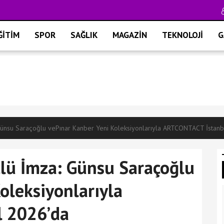
ĞİTİM
SPOR
SAĞLIK
MAGAZİN
TEKNOLOJİ
G
Günsu Saraçoğlu vePınar Kanber Yeni Koleksiyonlarıyla ARTCONTACT İstan
çlü İmza: Günsu Saraçoğlu
oleksiyonlarıyla
 2026’da