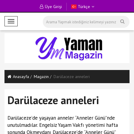
Üye Girişi
Türkçe
M
o
b
i
l
M
e
n
Anasayfa
Magazin
Darülaceze anneleri
ü
Darülaceze anneleri
Darülaceze’de yaşayan anneler “Anneler Günü”nde
unutulmadılar. Engelsiz Yaşam Vakfı yönetimi hafta
sonunda Okmeydanı Darülaceze’de “Anneler Günü”