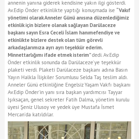
annenin yanına giderek kendisine yakın ilgi gösterdi.
Av.Edip Önder etkinlikte yaptığı konuşmada ise
“Vakıf
yönetimi olarak Anneler Günü anısına düzenlediğimiz
etkinlik için bizlere olanak sağlayan Darülaceze
başkanı sayın Esra Ceceli İslam hanımefendiye ve
etkinlikte bizlere destek olan tüm görevli
arkadaşlarımıza ayrı ayrı teşekkür ederim.
Minnettarlığımı ifade etmek isterim”
dedi. Av.Edip
Önder etkinlik sonunda da Darülaceze’ye teşekkür
plaketi verdi. Plaketi Darülaceze başkanı adına Basın
Yayın Halkla İlişkiler Sorumlusu Selda Taş teslim aldı.
Anneler Günü etkinliğine Engelsiz Yaşam Vakfı başkanı
Av.Edip Önder’in yanı sıra başkan yardımcısı Tayyar
Işıksaçan, genel sekreter Fatih Dalma, yönetim kurulu
üyesi Şeniz Ulusoy ve yedek üye Mustafa İsmet
Mercan’da katıldılar.