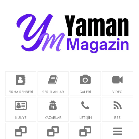
FİRMA REHBERİ
SERİ İLANLAR
GALERİ
VİDEO
KÜNYE
YAZARLAR
İLETİŞİM
RSS