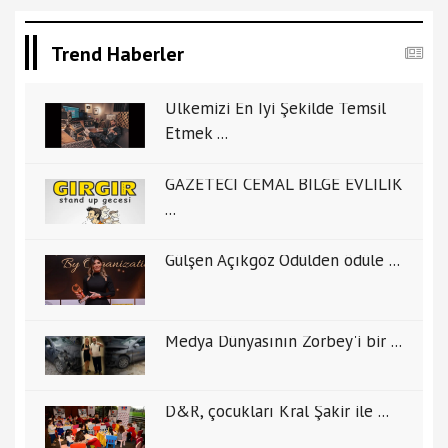
Trend Haberler
Ülkemizi En İyi Şekilde Temsil
Etmek ...
GAZETECİ CEMAL BİLGE EVLİLİK
...
Gülşen Açıkgöz Ödülden ödüle ...
Medya Dünyasının Zorbey'i bir ...
D&R, çocukları Kral Şakir ile ...