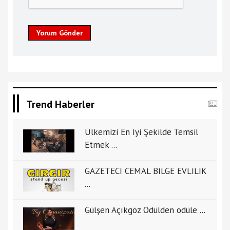
Yorum Gönder
Trend Haberler
Ülkemizi En İyi Şekilde Temsil
Etmek ...
GAZETECİ CEMAL BİLGE EVLİLİK
...
Gülşen Açıkgöz Ödülden ödüle ...