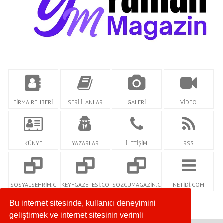
FİRMA REHBERİ
SERİ İLANLAR
GALERİ
VİDEO
KÜNYE
YAZARLAR
İLETİŞİM
RSS
SOSYALSEHRİM.C
KEYFGAZETESİ.CO
SOZCUMAGAZİN.C
NETİDİ.COM
OM
M
OM
Bu internet sitesinde, kullanıcı deneyimini
geliştirmek ve internet sitesinin verimli