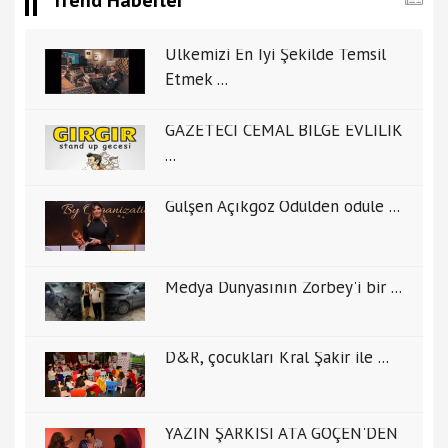
Ülkemizi En İyi Şekilde Temsil
Etmek ...
GAZETECİ CEMAL BİLGE EVLİLİK
...
Gülşen Açıkgöz Ödülden ödüle ...
Medya Dünyasının Zorbey'i bir ...
D&R, çocukları Kral Şakir ile ...
YAZIN ŞARKISI ATA GÖÇEN'DEN