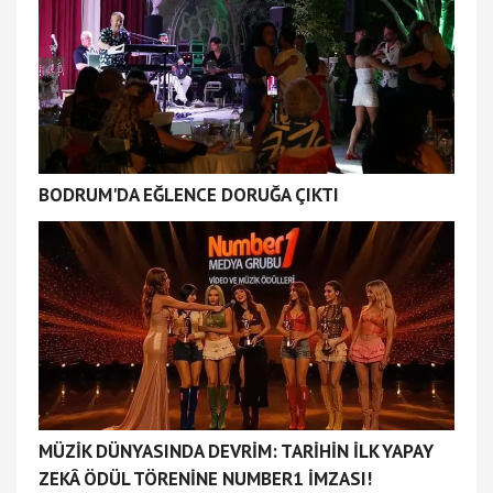
BODRUM'DA EĞLENCE DORUĞA ÇIKTI
MÜZİK DÜNYASINDA DEVRİM: TARİHİN İLK YAPAY
ZEKÂ ÖDÜL TÖRENİNE NUMBER1 İMZASI!