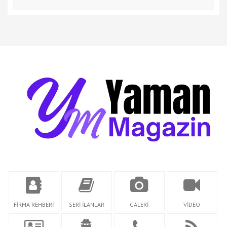
FİRMA REHBERİ
SERİ İLANLAR
GALERİ
VİDEO