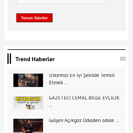
Yorum Gönder
Trend Haberler
Ülkemizi En İyi Şekilde Temsil
Etmek ...
GAZETECİ CEMAL BİLGE EVLİLİK
...
Gülşen Açıkgöz Ödülden ödüle ...